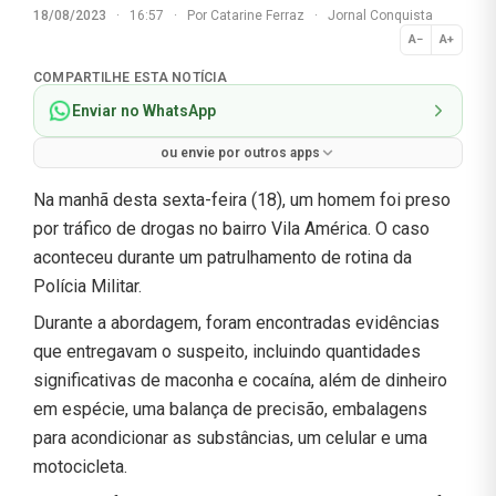
18/08/2023
·
16:57
·
Por
Catarine Ferraz
·
Jornal Conquista
A−
A+
Normal
COMPARTILHE ESTA NOTÍCIA
Enviar no WhatsApp
ou envie por outros apps
Na manhã desta sexta-feira (18), um homem foi preso
por tráfico de drogas no bairro Vila América. O caso
aconteceu durante um patrulhamento de rotina da
Polícia Militar.
Durante a abordagem, foram encontradas evidências
que entregavam o suspeito, incluindo quantidades
significativas de maconha e cocaína, além de dinheiro
em espécie, uma balança de precisão, embalagens
para acondicionar as substâncias, um celular e uma
motocicleta.