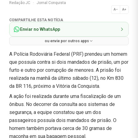
Redação JC
·
Jornal Conquista
A−
A+
Normal
COMPARTILHE ESTA NOTÍCIA
Enviar no WhatsApp
ou envie por outros apps
A Polícia Rodoviária Federal (PRF) prendeu um homem
que possuía contra si dois mandados de prisão, um por
furto e outro por corrupção de menores. A prisão foi
realizada na manhã da último sábado (12), no Km 830
da BR 116, próximo a Vitória da Conquista.
A ação foi realizada durante uma fiscalização de um
ônibus. No decorrer da consulta aos sistemas de
segurança, a equipe constatou que um dos
passageiros possuía dois mandados de prisão. O
homem também portava cerca de 30 gramas de
maconha em sua bagagem pessoal.