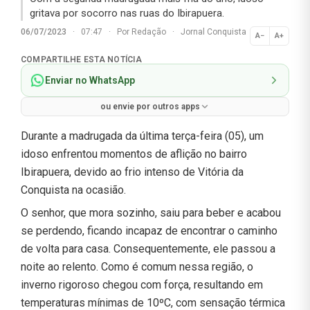
gritava por socorro nas ruas do Ibirapuera.
06/07/2023
·
07:47
·
Por
Redação
·
Jornal Conquista
A−
A+
Normal
COMPARTILHE ESTA NOTÍCIA
Enviar no WhatsApp
ou envie por outros apps
Durante a madrugada da última terça-feira (05), um
idoso enfrentou momentos de aflição no bairro
Ibirapuera, devido ao frio intenso de Vitória da
Conquista na ocasião.
O senhor, que mora sozinho, saiu para beber e acabou
se perdendo, ficando incapaz de encontrar o caminho
de volta para casa. Consequentemente, ele passou a
noite ao relento. Como é comum nessa região, o
inverno rigoroso chegou com força, resultando em
temperaturas mínimas de 10ºC, com sensação térmica