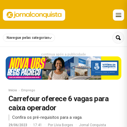
Navegue pelas categorias
continua após a publicidade
Início
Emprego
Carrefour oferece 6 vagas para
caixa operador
Confira os pré-requisitos para a vaga.
29/06/2023
·
17:41
·
Por
Lívia Borges
·
Jornal Conquista