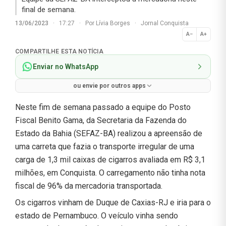
final de semana.
13/06/2023
·
17:27
·
Por
Lívia Borges
·
Jornal Conquista
A−
A+
Normal
COMPARTILHE ESTA NOTÍCIA
Enviar no WhatsApp
ou envie por outros apps
Neste fim de semana passado a equipe do Posto
Fiscal Benito Gama, da Secretaria da Fazenda do
Estado da Bahia (SEFAZ-BA) realizou a apreensão de
uma carreta que fazia o transporte irregular de uma
carga de 1,3 mil caixas de cigarros avaliada em R$ 3,1
milhões, em Conquista. O carregamento não tinha nota
fiscal de 96% da mercadoria transportada.
Os cigarros vinham de Duque de Caxias-RJ e iria para o
estado de Pernambuco. O veículo vinha sendo