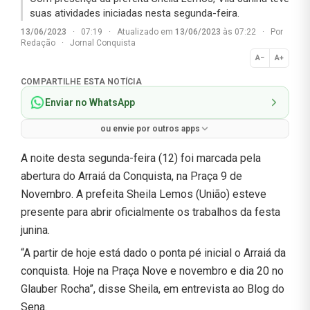
suas atividades iniciadas nesta segunda-feira.
13/06/2023
·
07:19
·
Atualizado em
13/06/2023
às 07:22
·
Por
Redação
·
Jornal Conquista
A−
A+
Normal
COMPARTILHE ESTA NOTÍCIA
Enviar no WhatsApp
ou envie por outros apps
A noite desta segunda-feira (12) foi marcada pela
abertura do Arraiá da Conquista, na Praça 9 de
Novembro. A prefeita Sheila Lemos (União) esteve
presente para abrir oficialmente os trabalhos da festa
junina.
“A partir de hoje está dado o ponta pé inicial o Arraiá da
conquista. Hoje na Praça Nove e novembro e dia 20 no
Glauber Rocha”, disse Sheila, em entrevista ao Blog do
Sena.