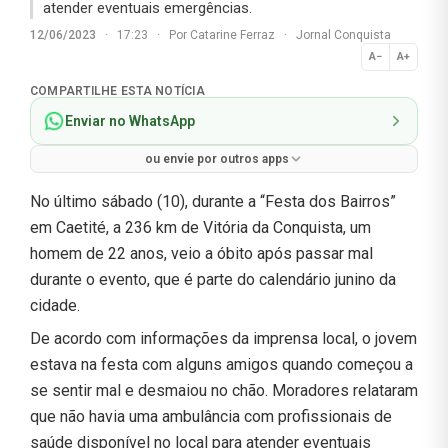
atender eventuais emergências.
12/06/2023
·
17:23
·
Por
Catarine Ferraz
·
Jornal Conquista
A−
A+
Normal
COMPARTILHE ESTA NOTÍCIA
Enviar no WhatsApp
ou envie por outros apps
No último sábado (10), durante a “Festa dos Bairros”
em Caetité, a 236 km de Vitória da Conquista, um
homem de 22 anos, veio a óbito após passar mal
durante o evento, que é parte do calendário junino da
cidade.
De acordo com informações da imprensa local, o jovem
estava na festa com alguns amigos quando começou a
se sentir mal e desmaiou no chão. Moradores relataram
que não havia uma ambulância com profissionais de
saúde disponível no local para atender eventuais