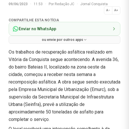
09/06/2023
·
11:53
·
Por
Redação JC
·
Jornal Conquista
A−
A+
Normal
COMPARTILHE ESTA NOTÍCIA
Enviar no WhatsApp
ou envie por outros apps
Os trabalhos de recuperação asfáltica realizado em
Vitória da Conquista segue acontecendo. A avenida 36,
do bairro Bateias II, localizado na zona oeste da
cidade, começou a receber nesta semana a
recomposição asfáltica. A obra segue sendo executada
pela Empresa Municipal de Urbanização (Emurc), sob a
supervisão da Secretaria Municipal de Infraestrutura
Urbana (Seinfra), prevê a utilização de
aproximadamente 50 toneladas de asfalto para
completar o serviço.
O local receberá uma intervenção semelhante à da