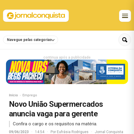
Navegue pelas categorias
continua após a publicidade
Início
Emprego
Novo União Supermercados
anuncia vaga para gerente
Confira o cargo e os requisitos na matéria.
09/06/2023
·
14:54
·
Por
Eufrásia Rodrigues
·
Jornal Conquista