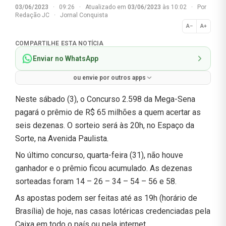
03/06/2023
·
09:26
·
Atualizado em
03/06/2023
às 10:02
·
Por
Redação JC
·
Jornal Conquista
A−
A+
Normal
COMPARTILHE ESTA NOTÍCIA
Enviar no WhatsApp
ou envie por outros apps
Neste sábado (3), o Concurso 2.598 da Mega-Sena
pagará o prêmio de R$ 65 milhões a quem acertar as
seis dezenas. O sorteio será às 20h, no Espaço da
Sorte, na Avenida Paulista.
No último concurso, quarta-feira (31), não houve
ganhador e o prêmio ficou acumulado. As dezenas
sorteadas foram 14 – 26 – 34 – 54 – 56 e 58.
As apostas podem ser feitas até as 19h (horário de
Brasília) de hoje, nas casas lotéricas credenciadas pela
Caixa em todo o país ou pela internet.