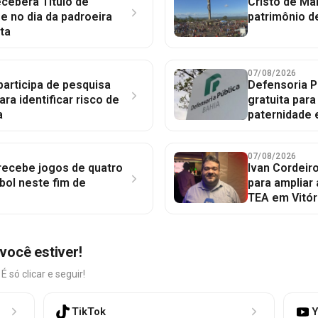
ceberá Título de
Cristo de Má
 no dia da padroeira
patrimônio d
ta
07/08/2026
participa de pesquisa
Defensoria P
ara identificar risco de
gratuita par
a
paternidade 
07/08/2026
 recebe jogos de quatro
Ivan Cordeir
bol neste fim de
para ampliar
TEA em Vitór
você estiver!
só clicar e seguir!
TikTok
Y