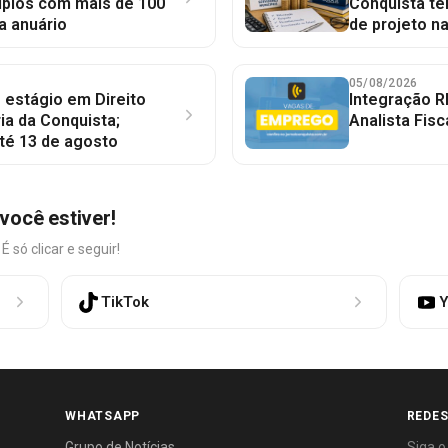
ípios com mais de 100
Conquista te
a anuário
de projeto n
05/08/2026
 estágio em Direito
Integração R
ia da Conquista;
Analista Fisc
té 13 de agosto
você estiver!
só clicar e seguir!
TikTok
Y
WHATSAPP
REDES
Grupo de Notícias
Siga o