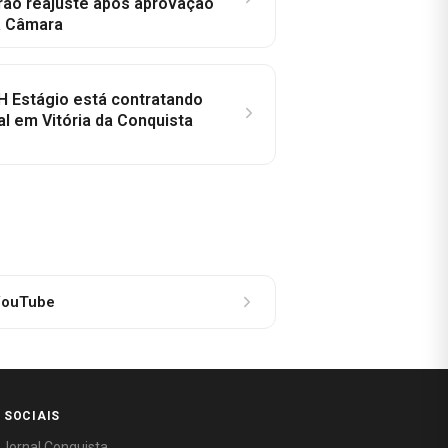
rão reajuste após aprovação
a Câmara
H Estágio está contratando
al em Vitória da Conquista
ouTube
 SOCIAIS
 Jornal Conquista