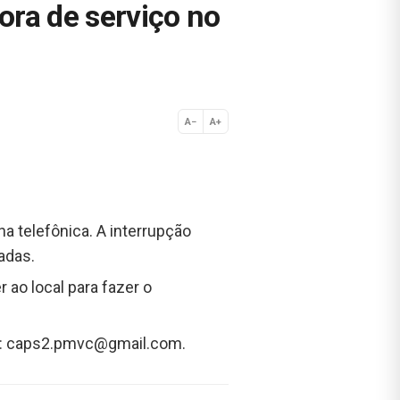
ora de serviço no
A−
A+
Normal
ha telefônica. A interrupção
adas.
 ao local para fazer o
:
caps2.pmvc@gmail.com
.