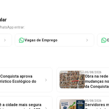
ular
WhatsApp entrar:
Vagas de Emprego
C
05/08/2026
 Conquista aprova
Obra na red
rístico Ecológico do
mudanças no 
da Conquista
05/08/2026
 é a cidade mais segura
Servidores mu