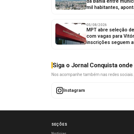
da Bahia entre munic
mil habitantes, apont
05/08/2026
MPT abre seleção de
com vagas para Vitór
inscrições seguem a
Siga o Jornal Conquista onde 
Nos acompanhe também nas redes sociais. É 
Instagram
SEÇÕES
Notícias