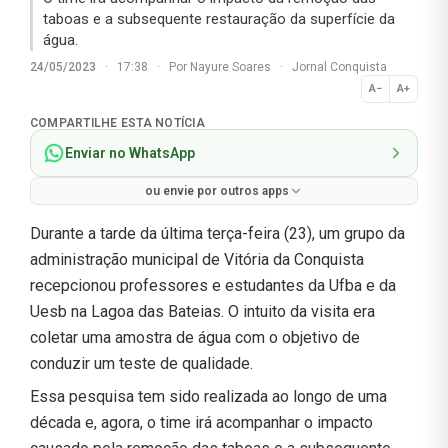
taboas e a subsequente restauração da superfície da
água.
24/05/2023
·
17:38
·
Por
Nayure Soares
·
Jornal Conquista
A−
A+
Normal
COMPARTILHE ESTA NOTÍCIA
Enviar no WhatsApp
ou envie por outros apps
Durante a tarde da última terça-feira (23), um grupo da
administração municipal de Vitória da Conquista
recepcionou professores e estudantes da Ufba e da
Uesb na Lagoa das Bateias. O intuito da visita era
coletar uma amostra de água com o objetivo de
conduzir um teste de qualidade.
Essa pesquisa tem sido realizada ao longo de uma
década e, agora, o time irá acompanhar o impacto