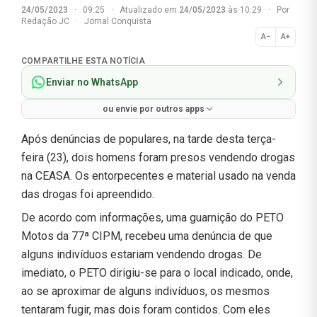
24/05/2023
·
09:25
·
Atualizado em
24/05/2023
às 10:29
·
Por
Redação JC
·
Jornal Conquista
A−
A+
Normal
COMPARTILHE ESTA NOTÍCIA
Enviar no WhatsApp
ou envie por outros apps
Após denúncias de populares, na tarde desta terça-
feira (23), dois homens foram presos vendendo drogas
na CEASA. Os entorpecentes e material usado na venda
das drogas foi apreendido.
De acordo com informações, uma guarnição do PETO
Motos da 77ª CIPM, recebeu uma denúncia de que
alguns indivíduos estariam vendendo drogas. De
imediato, o PETO dirigiu-se para o local indicado, onde,
ao se aproximar de alguns indivíduos, os mesmos
tentaram fugir, mas dois foram contidos. Com eles