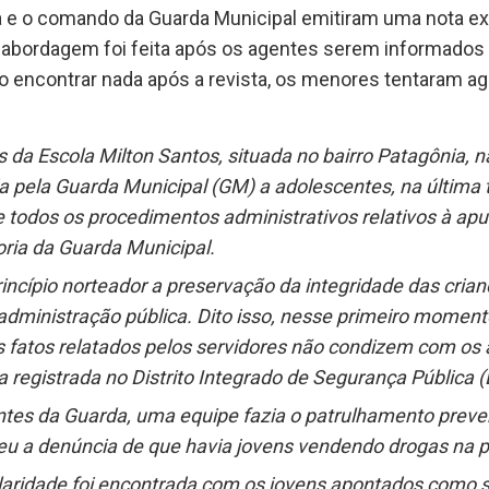
a e o comando da Guarda Municipal emitiram uma nota exp
 abordagem foi feita após os agentes serem informados
o encontrar nada após a revista, os menores tentaram ag
da Escola Milton Santos, situada no bairro Patagônia, na 
pela Guarda Municipal (GM) a adolescentes, na última ter
e todos os procedimentos administrativos relativos à ap
ria da Guarda Municipal.
ncípio norteador a preservação da integridade das cria
 administração pública. Dito isso, nesse primeiro mome
s fatos relatados pelos servidores não condizem com os
registrada no Distrito Integrado de Segurança Pública (
tes da Guarda, uma equipe fazia o patrulhamento prevent
u a denúncia de que havia jovens vendendo drogas na por
ridade foi encontrada com os jovens apontados como su