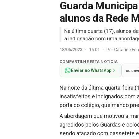
Guarda Municipal
alunos da Rede M
Na última quarta (17), alunos 
a indignação com uma abordage
18/05/2023
·
16:01
·
Por
Catarine Fe
COMPARTILHE ESTA NOTÍCIA
Enviar no WhatsApp
ou env
Na noite da última quarta-feira 
insatisfeitos e indignados com 
porta do colégio, queimando pne
A abordagem que motivou a manif
agredidos pelos Guardas e coloca
sendo atacado com cassetete e,