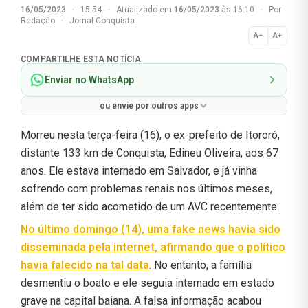
16/05/2023
·
15:54
·
Atualizado em
16/05/2023
às 16:10
·
Por
Redação
·
Jornal Conquista
A−
A+
Normal
COMPARTILHE ESTA NOTÍCIA
Enviar no WhatsApp
ou envie por outros apps
Morreu nesta terça-feira (16), o ex-prefeito de Itororó,
distante 133 km de Conquista, Edineu Oliveira, aos 67
anos. Ele estava internado em Salvador, e já vinha
sofrendo com problemas renais nos últimos meses,
além de ter sido acometido de um AVC recentemente.
No último domingo (14), uma fake news havia sido
disseminada pela internet, afirmando que o político
havia falecido na tal data
. No entanto, a família
desmentiu o boato e ele seguia internado em estado
grave na capital baiana. A falsa informação acabou