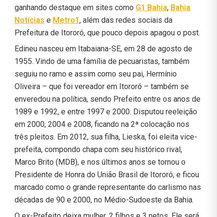
ganhando destaque em sites como
G1 Bahia
,
Bahia
Notícias
e
Metro1
, além das redes sociais da
Prefeitura de Itororó, que pouco depois apagou o post.
Edineu nasceu em Itabaiana-SE, em 28 de agosto de
1955. Vindo de uma família de pecuaristas, também
seguiu no ramo e assim como seu pai, Hermínio
Oliveira – que foi vereador em Itororó – também se
enveredou na política, sendo Prefeito entre os anos de
1989 e 1992, e entre 1997 e 2000. Disputou reeleição
em 2000, 2004 e 2008, ficando na 2ª colocação nos
três pleitos. Em 2012, sua filha, Lieska, foi eleita vice-
prefeita, compondo chapa com seu histórico rival,
Marco Brito (MDB), e nos últimos anos se tornou o
Presidente de Honra do União Brasil de Itororó, e ficou
marcado como o grande representante do carlismo nas
décadas de 90 e 2000, no Médio-Sudoeste da Bahia.
O ex-Prefeito deixa mulher, 2 filhos e 3 netos. Ele será