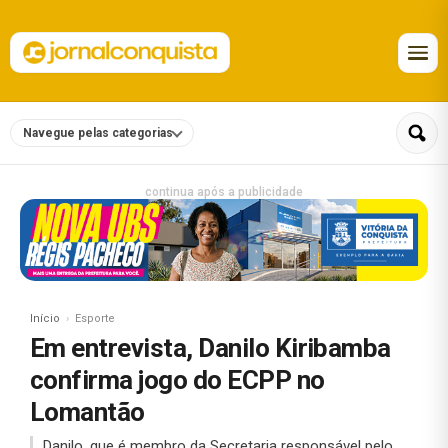
Navegue pelas categorias
continua após a publicidade
Início
Esporte
Em entrevista, Danilo Kiribamba
confirma jogo do ECPP no
Lomantão
Danilo, que é membro da Secretaria responsável pelo