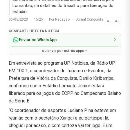
Lomantão, dá detalhes do trabalho para liberação do
estádio.
05/05/2023
·
15:25
·
Por
Redação
·
Jornal Conquista
A−
A+
Normal
COMPARTILHE ESTA NOTÍCIA
Enviar no WhatsApp
ou envie por outros apps
Em entrevista ao programa UP Notícias, da Rádio UP
FM 100.1, o coordenador de Turismo e Eventos, da
Prefeitura de Vitória da Conquista, Danilo Kiribamba,
confirmou que o Estádio Lomanto Júnior estará
liberado para os jogos do ECPP no Campeonato Baiano
da Série B.
“O coordenador de esportes Luciano Pina esteve em
reunião com o secretário Xangai e eu participei lá,
cheguei por acaso, e com certeza vai ter jogo. É um