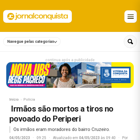
Navegue pelas categorias
continua após a publicidade
Início
Polícia
Irmãos são mortos a tiros no
povoado do Periperi
Os irmãos eram moradores do bairro Cruzeiro.
04/05/2023
·
09:25
·
Atualizado em
04/05/2023
às 09:40
·
Por