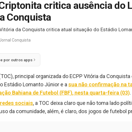
 Criptonita critica ausência d
da Conquista
Vitória da Conquista critica atual situação do Estádio Loma
Jornal Conquista
ie por outros apps
(TOC), principal organizada do ECPP Vitória da Conquista 
do Estádio Lomanto Júnior e a
sua não confirmação na ta
ação Bahiana de Futebol (FBF), nesta quarta-feira (03)
.
redes sociais
, a TOC deixa claro que não toma lado polít
uso da comunidade, além, é claro, dos jogos de futebol pr