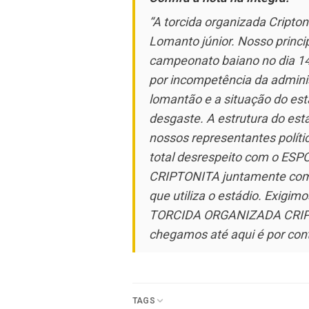
“A torcida organizada Cripto
Lomanto júnior. Nosso princi
campeonato baiano no dia 14 
por incompetência da adminis
lomantão e a situação do es
desgaste. A estrutura do es
nossos representantes políti
total desrespeito com o 
CRIPTONITA juntamente co
que utiliza o estádio. Exigim
TORCIDA ORGANIZADA CRIPTONI
chegamos até aqui é por cont
TAGS