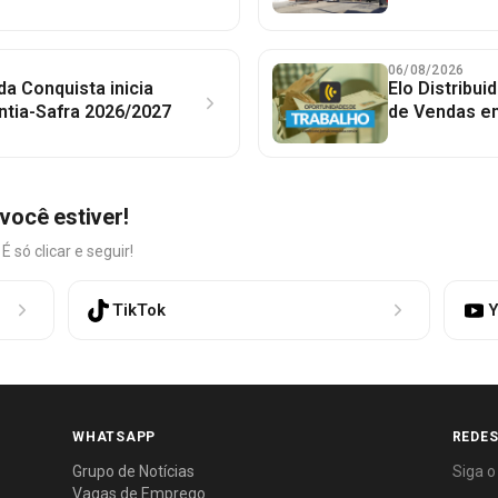
06/08/2026
 da Conquista inicia
Elo Distribu
ntia-Safra 2026/2027
de Vendas em
você estiver!
só clicar e seguir!
TikTok
Y
WHATSAPP
REDES
Grupo de Notícias
Siga o
Vagas de Emprego