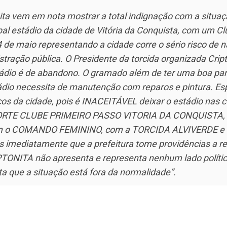
nita vem em nota mostrar a total indignação com a situa
pal estádio da cidade de Vitória da Conquista, com um Cl
de maio representando a cidade corre o sério risco de n
tração pública. O Presidente da torcida organizada Cript
tádio é de abandono. O gramado além de ter uma boa pa
tádio necessita de manutenção com reparos e pintura. E
cos da cidade, pois é INACEITÁVEL deixar o estádio nas 
ESPORTE CLUBE PRIMEIRO PASSO VITORIA DA CONQUIST
m o COMANDO FEMININO, com a TORCIDA ALVIVERDE e 
os imediatamente que a prefeitura tome providências a re
TA não apresenta e representa nenhum lado político e
a que a situação está fora da normalidade”.