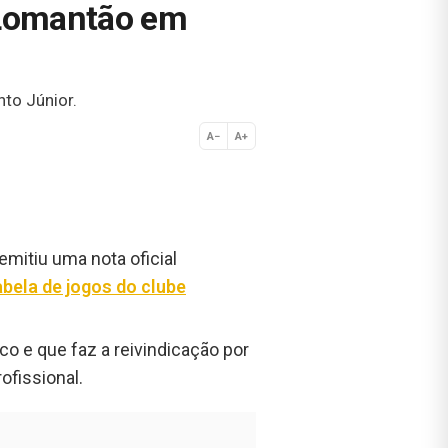
o Lomantão em
nto Júnior.
A−
A+
Normal
emitiu uma nota oficial
bela de jogos do clube
ico e que faz a reivindicação por
ofissional.