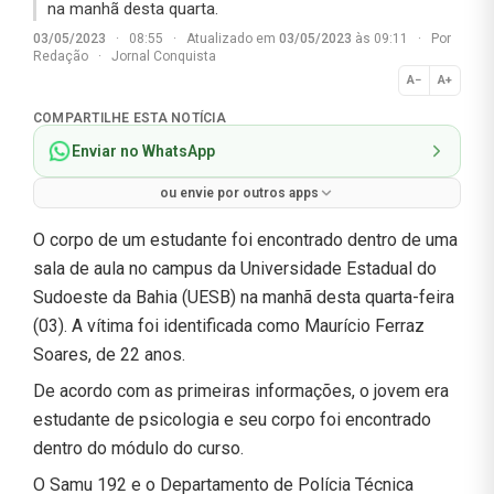
na manhã desta quarta.
03/05/2023
·
08:55
·
Atualizado em
03/05/2023
às 09:11
·
Por
Redação
·
Jornal Conquista
A−
A+
Normal
COMPARTILHE ESTA NOTÍCIA
Enviar no WhatsApp
ou envie por outros apps
O corpo de um estudante foi encontrado dentro de uma
sala de aula no campus da Universidade Estadual do
Sudoeste da Bahia (UESB) na manhã desta quarta-feira
(03). A vítima foi identificada como Maurício Ferraz
Soares, de 22 anos.
De acordo com as primeiras informações, o jovem era
estudante de psicologia e seu corpo foi encontrado
dentro do módulo do curso.
O Samu 192 e o Departamento de Polícia Técnica