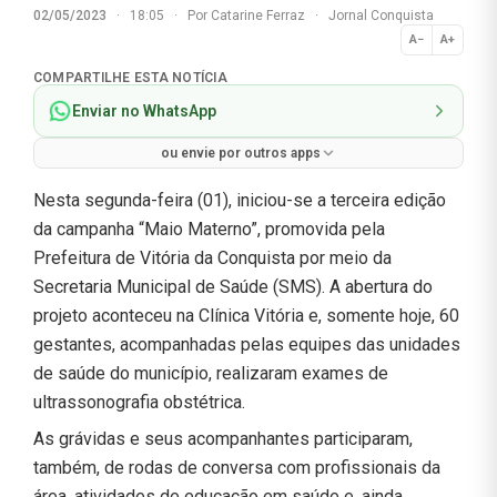
02/05/2023
·
18:05
·
Por
Catarine Ferraz
·
Jornal Conquista
A−
A+
Normal
COMPARTILHE ESTA NOTÍCIA
Enviar no WhatsApp
ou envie por outros apps
Nesta segunda-feira (01), iniciou-se a terceira edição
da campanha “Maio Materno”, promovida pela
Prefeitura de Vitória da Conquista por meio da
Secretaria Municipal de Saúde (SMS). A abertura do
projeto aconteceu na Clínica Vitória e, somente hoje, 60
gestantes, acompanhadas pelas equipes das unidades
de saúde do município, realizaram exames de
ultrassonografia obstétrica.
As grávidas e seus acompanhantes participaram,
também, de rodas de conversa com profissionais da
área, atividades de educação em saúde e, ainda,