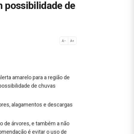
 possibilidade de
A−
A+
Normal
erta amarelo para a região de
possibilidade de chuvas
vores, alagamentos e descargas
xo de árvores, e também a não
comendação é evitar o uso de