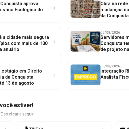
 Conquista aprova
Obra na red
rístico Ecológico do
mudanças no 
da Conquista
05/08/2026
 é a cidade mais segura
Servidores mu
ípios com mais de 100
Conquista te
a anuário
de projeto n
05/08/2026
 estágio em Direito
Integração R
ia da Conquista;
Analista Fisc
té 13 de agosto
você estiver!
só clicar e seguir!