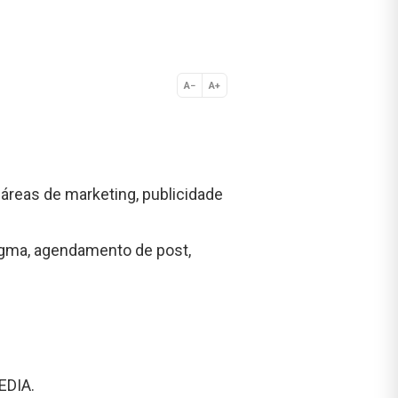
A−
A+
Normal
áreas de marketing, publicidade
Figma, agendamento de post,
EDIA.