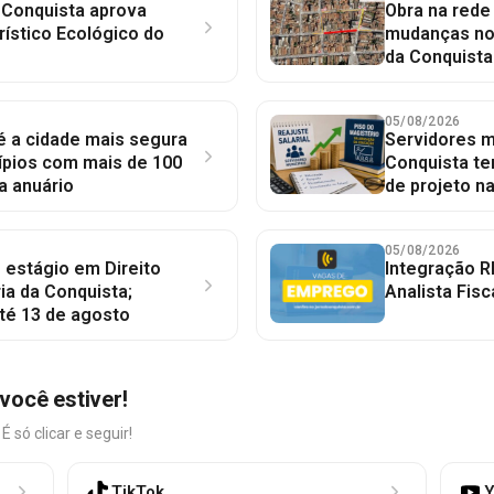
 Conquista aprova
Obra na red
rístico Ecológico do
mudanças no 
da Conquista
05/08/2026
 é a cidade mais segura
Servidores mu
ípios com mais de 100
Conquista te
a anuário
de projeto n
05/08/2026
 estágio em Direito
Integração R
ia da Conquista;
Analista Fisc
té 13 de agosto
você estiver!
só clicar e seguir!
TikTok
Y