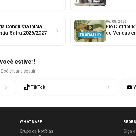
06/08/2026
 da Conquista inicia
Elo Distribu
ntia-Safra 2026/2027
de Vendas em
você estiver!
só clicar e seguir!
TikTok
Y
WHATSAPP
REDES
Grupo de Notícias
Siga o