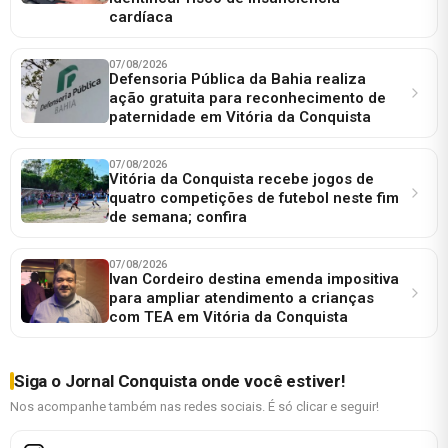
cardíaca
07/08/2026
Defensoria Pública da Bahia realiza
ação gratuita para reconhecimento de
paternidade em Vitória da Conquista
07/08/2026
Vitória da Conquista recebe jogos de
quatro competições de futebol neste fim
de semana; confira
07/08/2026
Ivan Cordeiro destina emenda impositiva
para ampliar atendimento a crianças
com TEA em Vitória da Conquista
Siga o Jornal Conquista onde você estiver!
Nos acompanhe também nas redes sociais. É só clicar e seguir!