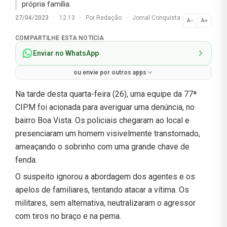
própria família.
27/04/2023
·
12:13
·
Por
Redação
·
Jornal Conquista
A−
A+
Normal
COMPARTILHE ESTA NOTÍCIA
Enviar no WhatsApp
ou envie por outros apps
Na tarde desta quarta-feira (26), uma equipe da 77ª
CIPM foi acionada para averiguar uma denúncia, no
bairro Boa Vista. Os policiais chegaram ao local e
presenciaram um homem visivelmente transtornado,
ameaçando o sobrinho com uma grande chave de
fenda.
O suspeito ignorou a abordagem dos agentes e os
apelos de familiares, tentando atacar a vítima. Os
militares, sem alternativa, neutralizaram o agressor
com tiros no braço e na perna.