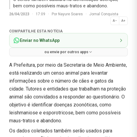
bem como possíveis maus-tratos e abandono.
26/04/2023
·
17:09
·
Por
Nayure Soares
·
Jornal Conquista
A−
A+
Normal
COMPARTILHE ESTA NOTÍCIA
Enviar no WhatsApp
ou envie por outros apps
A Prefeitura, por meio da Secretaria de Meio Ambiente,
está realizando um censo animal para levantar
informações sobre o número de cães e gatos da
cidade. Tutores e entidades que trabalham na proteção
animal são convidados a responder ao questionário. O
objetivo é identificar doenças zoonóticas, como
leishmaniose e esporotricose, bem como possíveis
maus-tratos e abandono.
Os dados coletados também serão usados para