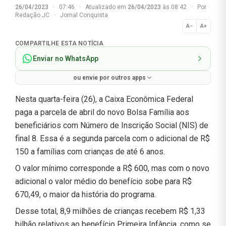
26/04/2023
·
07:46
·
Atualizado em
26/04/2023
às 08:42
·
Por
Redação JC
·
Jornal Conquista
A−
A+
Normal
COMPARTILHE ESTA NOTÍCIA
Enviar no WhatsApp
ou envie por outros apps
Nesta quarta-feira (26), a Caixa Econômica Federal
paga a parcela de abril do novo Bolsa Família aos
beneficiários com Número de Inscrição Social (NIS) de
final 8. Essa é a segunda parcela com o adicional de R$
150 a famílias com crianças de até 6 anos.
O valor mínimo corresponde a R$ 600, mas com o novo
adicional o valor médio do benefício sobe para R$
670,49, o maior da história do programa.
Desse total, 8,9 milhões de crianças recebem R$ 1,33
bilhão relativos ao benefício Primeira Infância, como se