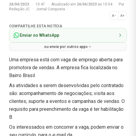
24/04/2023
·
10:47
·
Atualizado em
24/04/2023
às 10:54
·
Por
Redação JC
·
Jornal Conquista
A−
A+
Normal
COMPARTILHE ESTA NOTÍCIA
Enviar no WhatsApp
ou envie por outros apps
Uma empresa está com vaga de emprego aberta para
promotora de vendas. A empresa fica localizada no
Bairro Brasil.
As atividades a serem desenvolvidas pelo contratado
são: acompanhamento de negociações; visita aos
clientes; suporte a eventos e campanhas de vendas. O
requisito para preenchimento da vaga é ter habilitação
B.
Os interessados em concorrer a vaga, podem enviar o
seu currículo, para o e-mail da