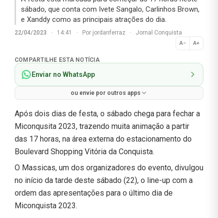
sábado, que conta com Ivete Sangalo, Carlinhos Brown,
e Xanddy como as principais atrações do dia.
22/04/2023
·
14:41
·
Por
jordanferraz
·
Jornal Conquista
A−
A+
Normal
COMPARTILHE ESTA NOTÍCIA
Enviar no WhatsApp
ou envie por outros apps
Após dois dias de festa, o sábado chega para fechar a
Miconqusita 2023, trazendo muita animação a partir
das 17 horas, na área externa do estacionamento do
Boulevard Shopping Vitória da Conquista.
O Massicas, um dos organizadores do evento, divulgou
no início da tarde deste sábado (22), o line-up com a
ordem das apresentações para o último dia de
Miconquista 2023.