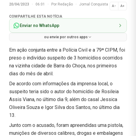
20/04/2023
·
06:01
·
Por
Redação
·
Jornal Conquista
A−
A+
Normal
COMPARTILHE ESTA NOTÍCIA
Enviar no WhatsApp
ou envie por outros apps
Em ação conjunta entre a Polícia Civil e a 79ª CIPM, foi
preso o indivíduo suspeito de 3 homicídios ocorridos
na vizinha cidade de Barra do Choça, nos primeiros
dias do mês de abril.
De acordo com informações da imprensa local, o
suspeito teria sido o autor do homicídio de Rosileia
Assis Viana, no último dia 9; além do casal Jessica
Oliveira Souza e Igor Silva dos Santos, no último dia
13.
Junto com o acusado, foram apreendidas uma pistola,
munições de diversos calibres, drogas e embalagens