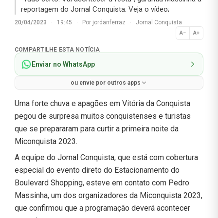
reportagem do Jornal Conquista. Veja o vídeo;
20/04/2023
·
19:45
·
Por
jordanferraz
·
Jornal Conquista
A−
A+
Normal
COMPARTILHE ESTA NOTÍCIA
Enviar no WhatsApp
ou envie por outros apps
Uma forte chuva e apagões em Vitória da Conquista
pegou de surpresa muitos conquistenses e turistas
que se prepararam para curtir a primeira noite da
Miconquista 2023.
A equipe do Jornal Conquista, que está com cobertura
especial do evento direto do Estacionamento do
Boulevard Shopping, esteve em contato com Pedro
Massinha, um dos organizadores da Miconquista 2023,
que confirmou que a programação deverá acontecer