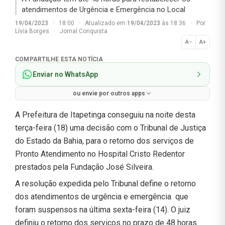
atendimentos de Urgência e Emergência no Local
19/04/2023
·
18:00
·
Atualizado em
19/04/2023
às 18:36
·
Por
Lívia Borges
·
Jornal Conquista
A−
A+
Normal
COMPARTILHE ESTA NOTÍCIA
Enviar no WhatsApp
ou envie por outros apps
A Prefeitura de Itapetinga conseguiu na noite desta
terça-feira (18) uma decisão com o Tribunal de Justiça
do Estado da Bahia, para o retorno dos serviços de
Pronto Atendimento no Hospital Cristo Redentor
prestados pela Fundação José Silveira.
A resolução expedida pelo Tribunal define o retorno
dos atendimentos de urgência e emergência que
foram suspensos na última sexta-feira (14). O juiz
definiu o retorno dos serviços no prazo de 48 horas