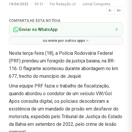
19/04/2023
·
09:31
·
Por
Redação JC
·
Jornal Conquista
A−
A+
Normal
COMPARTILHE ESTA NOTÍCIA
Enviar no WhatsApp
ou envie por outros apps
Nesta terça-feira (18), a Polícia Rodoviária Federal
(PRF) prendeu um foragido da justiça baiana, na BR-
116. O flagrante aconteceu durante abordagem no km
677, trecho do município de Jequié.
Uma equipe PRF fazia o trabalho de fiscalização,
quando abordou o condutor de um veículo VW/Gol.
Após consulta digital, os policiais descobriram a
existência de um mandado de prisão em desfavor do
motorista, expedido pelo Tribunal de Justiça do Estado
da Bahia em setembro de 2022, pelo crime de lesão
corporal.