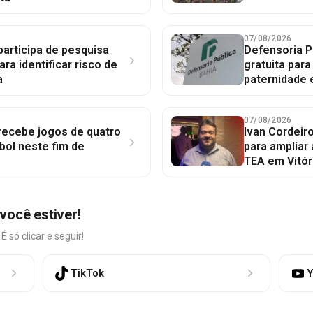
07/08/2026
participa de pesquisa
Defensoria P
ara identificar risco de
gratuita par
a
paternidade 
07/08/2026
 recebe jogos de quatro
Ivan Cordeir
bol neste fim de
para ampliar
TEA em Vitór
você estiver!
só clicar e seguir!
TikTok
Y