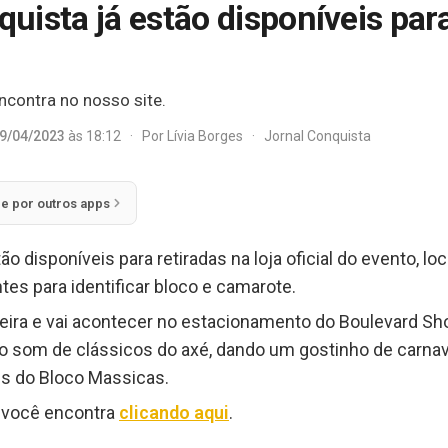
ista já estão disponíveis para 
ncontra no nosso site.
9/04/2023
às 18:12
·
Por
Lívia Borges
·
Jornal Conquista
ie por outros apps
o disponíveis para retiradas na loja oficial do evento, l
es para identificar bloco e camarote.
ira e vai acontecer no estacionamento do Boulevard Shop
o ao som de clássicos do axé, dando um gostinho de carnav
ões do Bloco Massicas.
 você encontra
clicando aqui
.