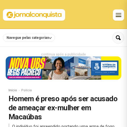
Navegue pelas categorias
continua após a publicidade
Início
Polícia
Homem é preso após ser acusado
de ameaçar ex-mulher em
Macaúbas
O indivíduo foi apreendido portando uma arma de fogo.