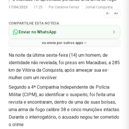
17/04/2023
·
17:25
·
Por
Catarine Ferraz
·
Jornal Conquista
A−
A+
Normal
COMPARTILHE ESTA NOTÍCIA
Enviar no WhatsApp
ou envie por outros apps
Na noite da última sexta-feira (14) um homem, de
identidade não revelada, foi preso em Macaúbas, a 285
km de Vitória da Conquista, após ameaçar sua ex-
mulher com um revólver.
Segundo a 4ª Companhia Independente de Polícia
Militar (CIPM), ao identificar o suspeito, foi feita uma
revista e encontraram, dentro de uma de suas bolsas,
uma arma de fogo calibre 38 e cinco munições intactas.
Durante o interrogatório, o acusado negou ter cometido
o crime.