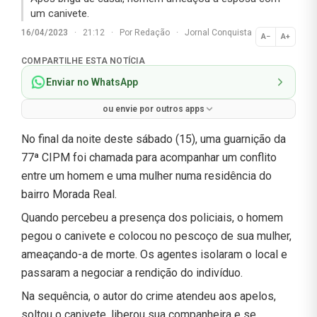
um canivete.
16/04/2023
·
21:12
·
Por
Redação
·
Jornal Conquista
A−
A+
Normal
COMPARTILHE ESTA NOTÍCIA
Enviar no WhatsApp
ou envie por outros apps
No final da noite deste sábado (15), uma guarnição da
77ª CIPM foi chamada para acompanhar um conflito
entre um homem e uma mulher numa residência do
bairro Morada Real.
Quando percebeu a presença dos policiais, o homem
pegou o canivete e colocou no pescoço de sua mulher,
ameaçando-a de morte. Os agentes isolaram o local e
passaram a negociar a rendição do indivíduo.
Na sequência, o autor do crime atendeu aos apelos,
soltou o canivete, liberou sua companheira e se