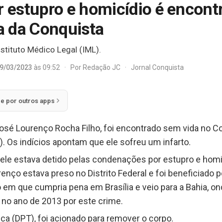
estupro e homicídio é encont
ia da Conquista
stituto Médico Legal (IML).
9/03/2023
às 09:52
·
Por
Redação JC
·
Jornal Conquista
ie por outros apps
é Lourenço Rocha Filho, foi encontrado sem vida no Con
). Os indícios apontam que ele sofreu um infarto.
le estava detido pelas condenações por estupro e homic
enço estava preso no Distrito Federal e foi beneficiado 
o em que cumpria pena em Brasília e veio para a Bahia, 
 no ano de 2013 por este crime.
ca (DPT), foi acionado para remover o corpo.