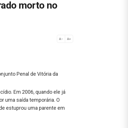
rado morto no
A−
A+
Normal
junto Penal de Vitória da
ídio. Em 2006, quando ele já
por uma saída temporária. O
onde estuprou uma parente em