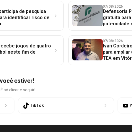
07/08/2026
participa de pesquisa
Defensoria P
ara identificar risco de
gratuita par
a
paternidade 
07/08/2026
 recebe jogos de quatro
Ivan Cordeir
bol neste fim de
para ampliar
TEA em Vitór
você estiver!
só clicar e seguir!
TikTok
Y