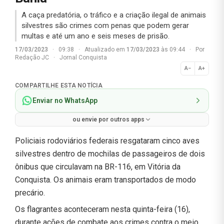
A caça predatória, o tráfico e a criação ilegal de animais
silvestres são crimes com penas que podem gerar
multas e até um ano e seis meses de prisão.
17/03/2023
·
09:38
·
Atualizado em
17/03/2023
às 09:44
·
Por
Redação JC
·
Jornal Conquista
A−
A+
Normal
COMPARTILHE ESTA NOTÍCIA
Enviar no WhatsApp
ou envie por outros apps
Policiais rodoviários federais resgataram cinco aves
silvestres dentro de mochilas de passageiros de dois
ônibus que circulavam na BR-116, em Vitória da
Conquista. Os animais eram transportados de modo
precário.
Os flagrantes aconteceram nesta quinta-feira (16),
durante ações de combate aos crimes contra o meio