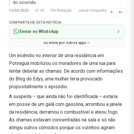
do ocorrido.
12/03/2023
·
21:39
·
Por
Redação
·
Jornal Conquista
A−
A+
Normal
COMPARTILHE ESTA NOTÍCIA
Enviar no WhatsApp
ou envie por outros apps
Um incêndio no interior de uma residência em
Potiraguá mobilizou os moradores de uma rua para
tentar debelar as chamas. De acordo com informações
do Blog do Edyy, uma mulher teria provocado
propositalmente o episódio.
A suspeita – que ainda não foi identificada – estaria
em posse de um galã com gasolina, arrombou a janela
da residência, derramou o combustível e ateou fogo.
As chamas estavam concentradas na sala e só não
atingiu outros cômodos porque os vizinhos agiram