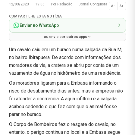
12/03/2023
·
19:05
·
Por
Redação
·
Jornal Conquista
A−
A+
Normal
COMPARTILHE ESTA NOTÍCIA
Enviar no WhatsApp
ou envie por outros apps
Um cavalo caiu em um buraco numa calçada da Rua M,
no bairro Ibirapuera. De acordo com informações dos
moradores da via, a cratera se abriu por conta de um
vazamento de água no hidrômetro de uma residência.
Os moradores ligaram para a Embasa informando o
risco de desabamento dias antes, mas a empresa não
foi atender a ocorrência. A água infiltrou e a calçada
acabou cedendo o que fez com que o animal fosse
parar no buraco.
O Corpo de Bombeiros fez o resgate do cavalo, no
entanto, o perigo continua no local e a Embasa segue