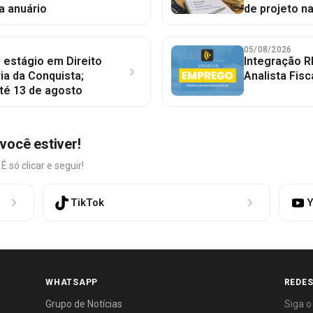
a anuário
de projeto n
05/08/2026
 estágio em Direito
Integração R
ia da Conquista;
Analista Fisc
té 13 de agosto
você estiver!
só clicar e seguir!
TikTok
Y
WHATSAPP
REDES
Grupo de Notícias
Siga o