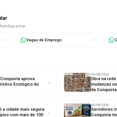
ular
WhatsApp entrar:
Vagas de Emprego
C
05/08/2026
 Conquista aprova
Obra na red
rístico Ecológico do
mudanças no 
da Conquista
05/08/2026
 é a cidade mais segura
Servidores mu
ípios com mais de 100
Conquista te