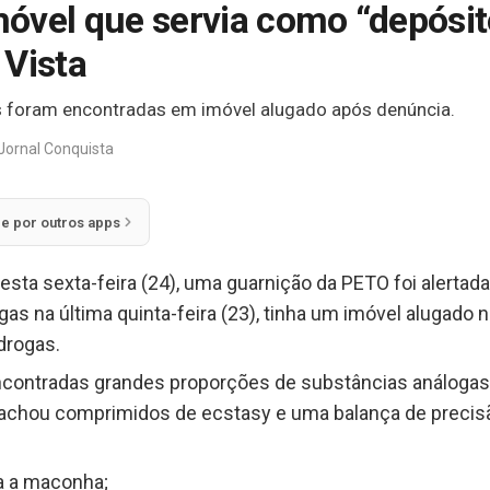
vel que servia como “depósito
 Vista
 foram encontradas em imóvel alugado após denúncia.
Jornal Conquista
ie por outros apps
desta sexta-feira (24), uma guarnição da PETO foi alerta
as na última quinta-feira (23), tinha um imóvel alugado no
drogas.
 encontradas grandes proporções de substâncias análog
chou comprimidos de ecstasy e uma balança de precisã
a a maconha;