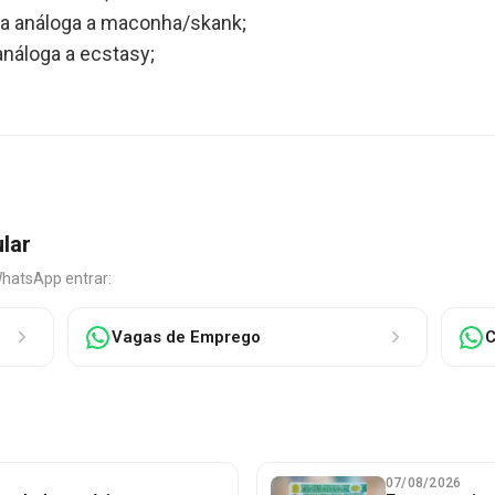
ia análoga a maconha/skank;
náloga a ecstasy;
ular
WhatsApp entrar:
Vagas de Emprego
C
07/08/2026