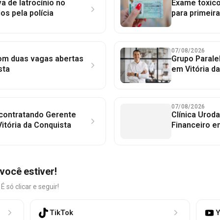
a de latrocínio no
Exame toxico
dos pela polícia
para primeir
07/08/2026
com duas vagas abertas
Grupo Parale
sta
em Vitória d
07/08/2026
 contratando Gerente
Clínica Uroda
itória da Conquista
Financeiro e
você estiver!
só clicar e seguir!
TikTok
Y