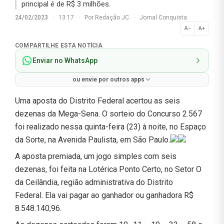
principal é de R$ 3 milhões.
24/02/2023
·
13:17
·
Por
Redação JC
·
Jornal Conquista
A−
A+
Normal
COMPARTILHE ESTA NOTÍCIA
Enviar no WhatsApp
ou envie por outros apps
Uma aposta do Distrito Federal acertou as seis
dezenas da Mega-Sena. O sorteio do Concurso 2.567
foi realizado nessa quinta-feira (23) à noite, no Espaço
da Sorte, na Avenida Paulista, em São Paulo.
A aposta premiada, um jogo simples com seis
dezenas, foi feita na Lotérica Ponto Certo, no Setor O
da Ceilândia, região administrativa do Distrito
Federal. Ela vai pagar ao ganhador ou ganhadora R$
8.548.140,96.