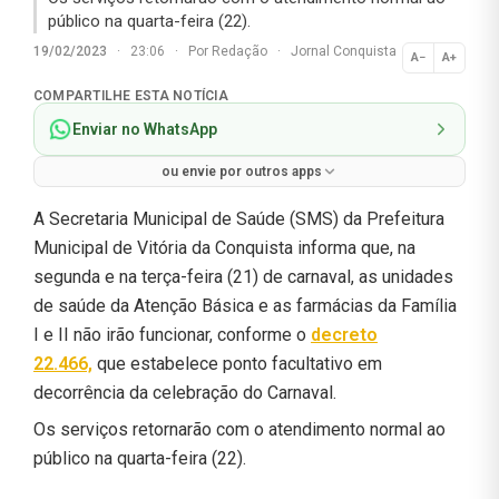
público na quarta-feira (22).
19/02/2023
·
23:06
·
Por
Redação
·
Jornal Conquista
A−
A+
Normal
COMPARTILHE ESTA NOTÍCIA
Enviar no WhatsApp
ou envie por outros apps
A Secretaria Municipal de Saúde (SMS) da Prefeitura
Municipal de Vitória da Conquista informa que, na
segunda e na terça-feira (21) de carnaval, as unidades
de saúde da Atenção Básica e as farmácias da Família
I e II não irão funcionar, conforme o
decreto
22.466,
que estabelece ponto facultativo em
decorrência da celebração do Carnaval.
Os serviços retornarão com o atendimento normal ao
público na quarta-feira (22).