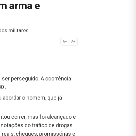
om arma e
os militares.
A−
A+
Normal
ser perseguido. A ocorrência
0 .
u abordar o homem, que já
tou correr, mas foi alcançado e
anotações do tráfico de drogas.
 reais, cheques, promissórias e