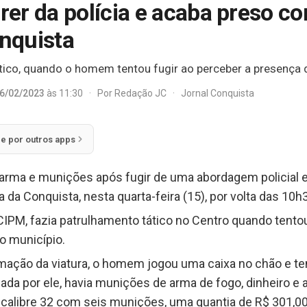
er da polícia e acaba preso c
nquista
ático, quando o homem tentou fugir ao perceber a presença d
6/02/2023
às 11:30
·
Por
Redação JC
·
Jornal Conquista
ie por outros apps
ma e munições após fugir de uma abordagem policial e 
ia da Conquista, nesta quarta-feira (15), por volta das 10h3
IPM, fazia patrulhamento tático no Centro quando tento
o município.
mação da viatura, o homem jogou uma caixa no chão e ten
ada por ele, havia munições de arma de fogo, dinheiro e 
 calibre 32 com seis munições, uma quantia de R$ 301,00