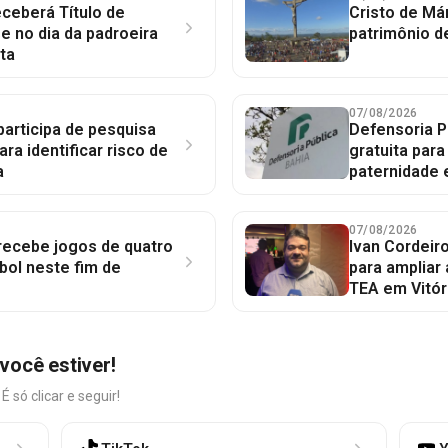
ceberá Título de
Cristo de Má
 no dia da padroeira
patrimônio d
ta
07/08/2026
participa de pesquisa
Defensoria P
ara identificar risco de
gratuita par
a
paternidade 
07/08/2026
 recebe jogos de quatro
Ivan Cordeir
bol neste fim de
para ampliar
TEA em Vitór
você estiver!
só clicar e seguir!