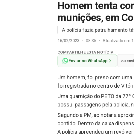
Homem tenta corr
munições, em Co
A polícia fazia patrulhamento t
16/02/2023
·
08:35
·
Atualizado em
1
COMPARTILHE ESTA NOTÍCIA
Enviar no WhatsApp
ou env
Um homem, foi preso com uma ar
foi registrada no centro de Vitór
Uma guarnição do PETO da 77ª C
possui passagens pela policia, n
Segundo a PM, ao notar a aproxi
contido. Dentro da caixa dispens
A polícia apreendeu um revólver