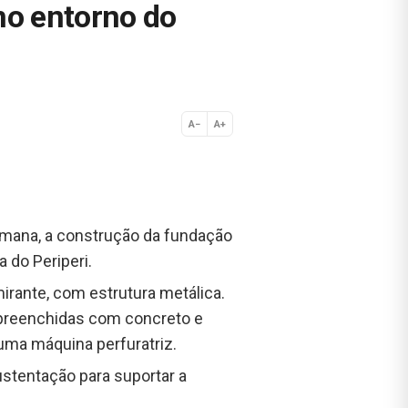
no entorno do
A−
A+
Normal
semana, a construção da fundação
 do Periperi.
irante, com estrutura metálica.
 preenchidas com concreto e
 uma máquina perfuratriz.
stentação para suportar a