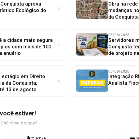
 Conquista aprova
Obra na red
rístico Ecológico do
mudanças no 
da Conquista
05/08/2026
 é a cidade mais segura
Servidores mu
ípios com mais de 100
Conquista te
a anuário
de projeto n
05/08/2026
 estágio em Direito
Integração R
ia da Conquista;
Analista Fisc
té 13 de agosto
você estiver!
só clicar e seguir!