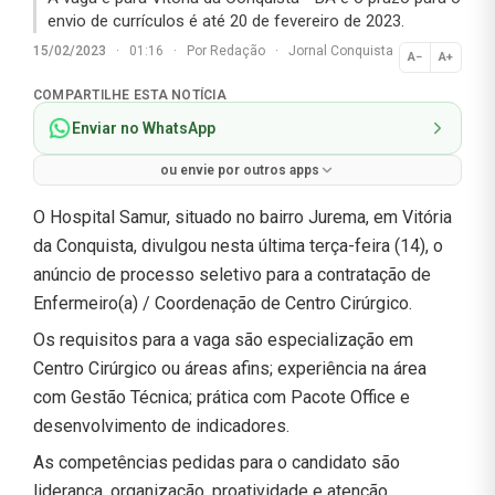
envio de currículos é até 20 de fevereiro de 2023.
15/02/2023
·
01:16
·
Por
Redação
·
Jornal Conquista
A−
A+
Normal
COMPARTILHE ESTA NOTÍCIA
Enviar no WhatsApp
ou envie por outros apps
O Hospital Samur, situado no bairro Jurema, em Vitória
da Conquista, divulgou nesta última terça-feira (14), o
anúncio de processo seletivo para a contratação de
Enfermeiro(a) / Coordenação de Centro Cirúrgico.
Os requisitos para a vaga são especialização em
Centro Cirúrgico ou áreas afins; experiência na área
com Gestão Técnica; prática com Pacote Office e
desenvolvimento de indicadores.
As competências pedidas para o candidato são
liderança, organização, proatividade e atenção.