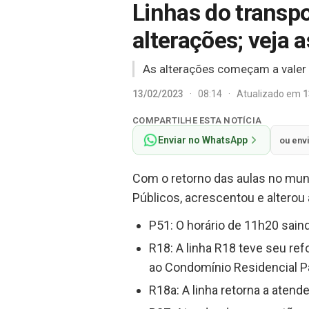
Linhas do transp
alterações; veja
As alterações começam a valer 
13/02/2023
·
08:14
·
Atualizado em
1
COMPARTILHE ESTA NOTÍCIA
Enviar no WhatsApp
ou env
Com o retorno das aulas no muni
Públicos, acrescentou e alterou 
P51: O horário de 11h20 sain
R18: A linha R18 teve seu re
ao Condomínio Residencial Par
R18a: A linha retorna a atend