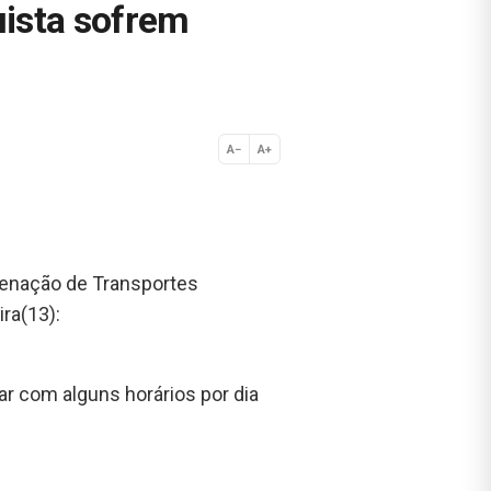
uista sofrem
A−
A+
Normal
rdenação de Transportes
ra(13):
r com alguns horários por dia