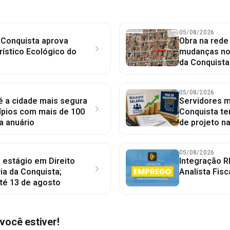
05/08/2026
 Conquista aprova
Obra na red
rístico Ecológico do
mudanças no 
da Conquista
05/08/2026
 é a cidade mais segura
Servidores mu
ípios com mais de 100
Conquista te
a anuário
de projeto n
05/08/2026
 estágio em Direito
Integração R
ia da Conquista;
Analista Fisc
té 13 de agosto
você estiver!