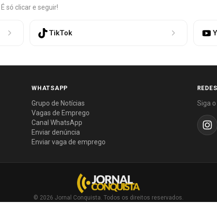
só clicar e seguir!
TikTok
Y
WHATSAPP
REDES
Grupo de Notícias
Siga o
Vagas de Emprego
Canal WhatsApp
Enviar denúncia
Enviar vaga de emprego
© 2026 Jornal Conquista. Todos os direitos reservados.
Política editorial
·
Política de privacidade