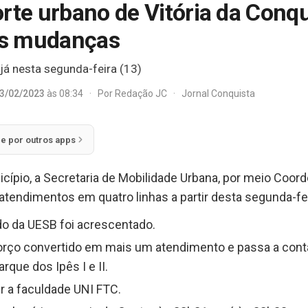
orte urbano de Vitória da Conq
 as mudanças
já nesta segunda-feira (13)
3/02/2023
às 08:34
·
Por
Redação JC
·
Jornal Conquista
ie por outros apps
cípio, a Secretaria de Mobilidade Urbana, por meio Coo
atendimentos em quatro linhas a partir desta segunda-fei
do da UESB foi acrescentado.
forço convertido em mais um atendimento e passa a conta
que dos Ipês I e II.
er a faculdade UNI FTC.