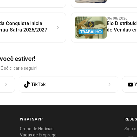
06/08/2026
 da Conquista inicia
Elo Distribu
ntia-Safra 2026/2027
de Vendas em
você estiver!
só clicar e seguir!
TikTok
Y
WHATSAPP
REDES
Grupo de Notícias
Siga o
Vagas de Emprego