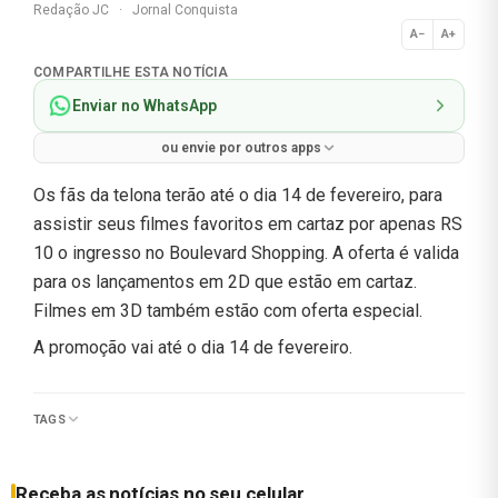
Redação JC
·
Jornal Conquista
A−
A+
Normal
COMPARTILHE ESTA NOTÍCIA
Enviar no WhatsApp
ou envie por outros apps
Os fãs da telona terão até o dia 14 de fevereiro, para
assistir seus filmes favoritos em cartaz por apenas RS
10 o ingresso no Boulevard Shopping. A oferta é valida
para os lançamentos em 2D que estão em cartaz.
Filmes em 3D também estão com oferta especial.
A promoção vai até o dia 14 de fevereiro.
TAGS
Receba as notícias no seu celular